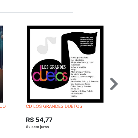
ICO
CD LOS GRANDES DUETOS
CD MC GUI
R$ 54,
R$ 54,77