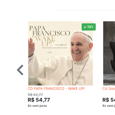
13
%
CD PAPA FRANCISCO - WAKE UP!
Cd Siste
R$ 62,77
R$ 54,77
R$ 5