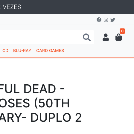
 VEZES
0
CD
BLU-RAY
CARD GAMES
FUL DEAD -
ROSES (50TH
ARY- DUPLO 2