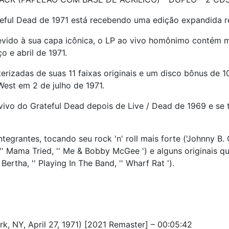
teful Dead de 1971 está recebendo uma edição expandida re
evido à sua capa icônica, o LP ao vivo homônimo contém 
o e abril de 1971.
erizadas de suas 11 faixas originais e um disco bônus de 1
West em 2 de julho de 1971.
ivo do Grateful Dead depois de Live / Dead de 1969 e se 
ntegrantes, tocando seu rock 'n' roll mais forte ('Johnny B
 '' Mama Tried, '' Me & Bobby McGee ') e alguns originais q
rtha, '' Playing In The Band, '' Wharf Rat ').
rk, NY, April 27, 1971) [2021 Remaster] – 00:05:42