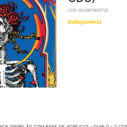
COD: 603497843725
Indisponível
CK (PAPELÃO COM BASE DE ACRÍLICO) - DUPLO - 2 CDS