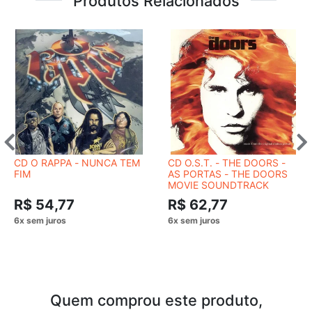
Produtos Relacionados
CD O RAPPA - NUNCA TEM
CD O.S.T. - THE DOORS -
FIM
AS PORTAS - THE DOORS
MOVIE SOUNDTRACK
R$ 54,77
R$ 62,77
Quem comprou este produto,