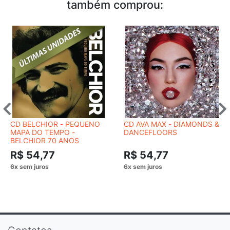
também comprou:
CD BELCHIOR - PEQUENO
CD AVA MAX - DIAMONDS &
MAPA DO TEMPO -
DANCEFLOORS
BELCHIOR 70 ANOS
R$ 54,77
R$ 54,77