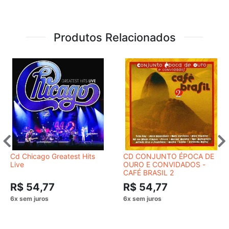
Produtos Relacionados
Cd Chicago Greatest Hits
CD CONJUNTO ÉPOCA DE
Live
OURO E CONVIDADOS ‎-
CAFÉ BRASIL 2
R$ 54,77
R$ 54,77