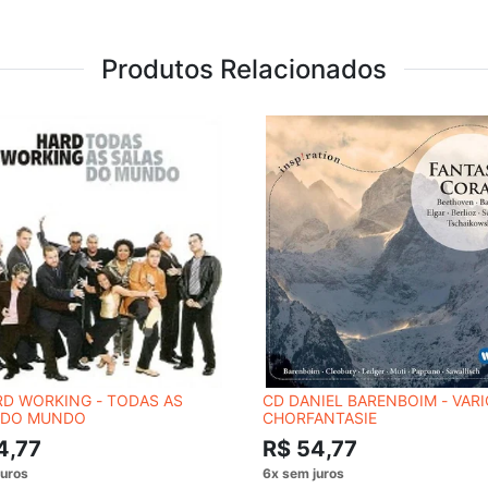
Produtos Relacionados
RD WORKING - TODAS AS
CD DANIEL BARENBOIM - VARI
 DO MUNDO
CHORFANTASIE
4,77
R$ 54,77