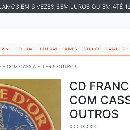
LAMOS EM 6 VEZES SEM JUROS OU EM ATÉ 12
VINIL
CD
DVD
BLU-RAY
FILMES
DVD + CD
CATÁLOGO
2 - COM CASSIA ELLER & OUTROS
CD FRANCE
COM CASS
OUTROS
COD: L0090-2