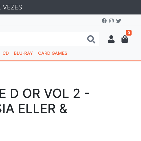
 VEZES
0
CD
BLU-RAY
CARD GAMES
 D OR VOL 2 -
IA ELLER &