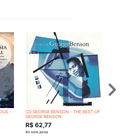
OUS -
CD GEORGE BENSON - THE BEST OF
CD MARCE
GEORGE BENSON
R$ 54,
R$ 62,77