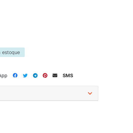
 estoque
App
SMS