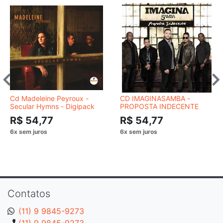
Cd Madeleine Peyroux -
CD IMAGINASAMBA -
Secular Hymns - Digipack
PROPOSTA INDECENTE
R$ 54,77
R$ 54,77
Contatos
(11) 9 9845-9273
(11) 9 9845-9273