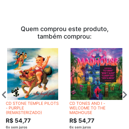
Quem comprou este produto,
também comprou:
CD STONE TEMPLE PILOTS
CD TONES AND I -
- PURPLE
WELCOME TO THE
(REMASTERIZADO)
MADHOUSE
R$ 54,77
R$ 54,77