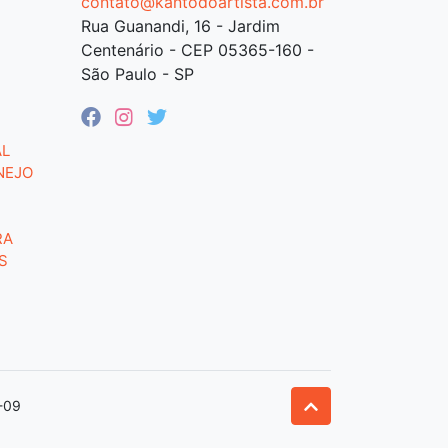
contato@kantodoartista.com.br
Rua Guanandi, 16 - Jardim
Centenário - CEP 05365-160 -
São Paulo - SP
AL
NEJO
RA
S
-09