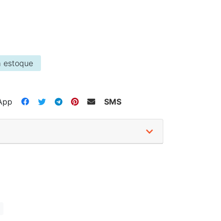
 estoque
App
SMS