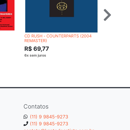
CD RUSH - COUNTERPARTS (2004
CD LED ZEP
REMASTER)
R$ 69,
R$ 69,77
Contatos
(11) 9 9845-9273
(11) 9 9845-9273