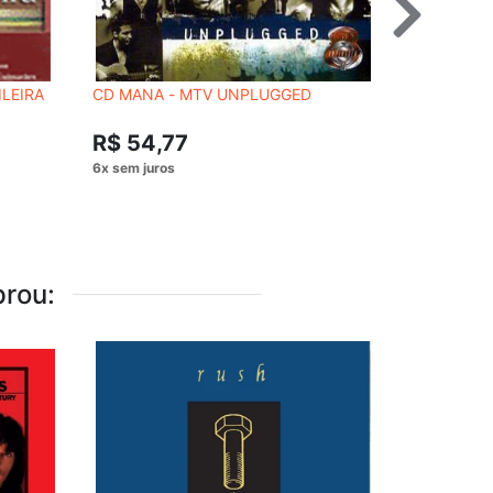
ILEIRA
CD MANA - MTV UNPLUGGED
CD MARIA 
R$ 54,
R$ 54,77
rou: