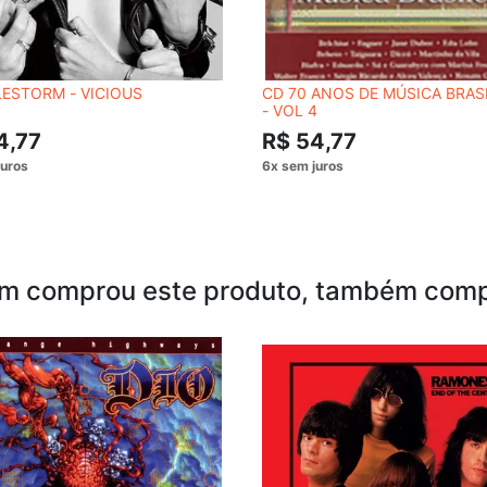
ESTORM - VICIOUS
CD 70 ANOS DE MÚSICA BRAS
- VOL 4
4,77
R$ 54,77
m comprou este produto, também comp