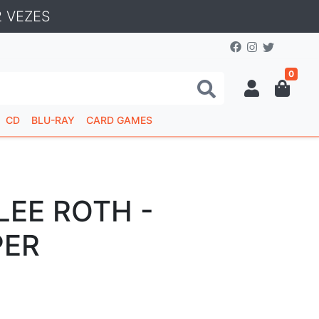
 VEZES
0
CD
BLU-RAY
CARD GAMES
LEE ROTH -
PER