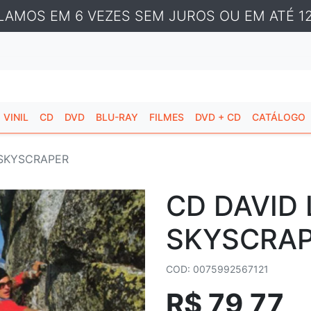
LAMOS EM 6 VEZES SEM JUROS OU EM ATÉ 12
VINIL
CD
DVD
BLU-RAY
FILMES
DVD + CD
CATÁLOGO
 SKYSCRAPER
CD DAVID 
SKYSCRA
COD: 0075992567121
R$ 79,77