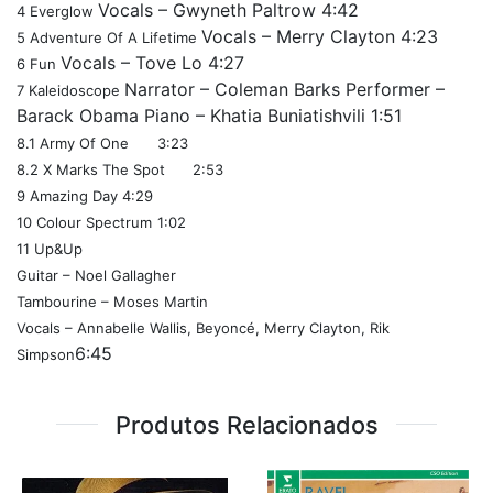
Vocals – Gwyneth Paltrow 4:42
4
Everglow
Vocals – Merry Clayton 4:23
5
Adventure Of A Lifetime
Vocals – Tove Lo 4:27
6
Fun
Narrator – Coleman Barks Performer –
7
Kaleidoscope
Barack Obama Piano – Khatia Buniatishvili 1:51
8.1
Army Of One
3:23
8.2
X Marks The Spot
2:53
9
Amazing Day
4:29
10
Colour Spectrum
1:02
11
Up&Up
Guitar – Noel Gallagher
Tambourine – Moses Martin
Vocals – Annabelle Wallis, Beyoncé, Merry Clayton, Rik
6:45
Simpson
Produtos Relacionados