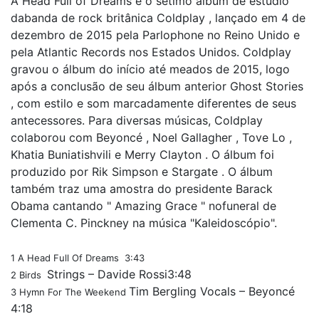
A Head Full of Dreams é o sétimo álbum de estúdio
dabanda de rock britânica Coldplay , lançado em 4 de
dezembro de 2015 pela Parlophone no Reino Unido e
pela Atlantic Records nos Estados Unidos. Coldplay
gravou o álbum do início até meados de 2015, logo
após a conclusão de seu álbum anterior Ghost Stories
, com estilo e som marcadamente diferentes de seus
antecessores. Para diversas músicas, Coldplay
colaborou com Beyoncé , Noel Gallagher , Tove Lo ,
Khatia Buniatishvili e Merry Clayton . O álbum foi
produzido por Rik Simpson e Stargate . O álbum
também traz uma amostra do presidente Barack
Obama cantando " Amazing Grace " nofuneral de
Clementa C. Pinckney na música "Kaleidoscópio".
1
A Head Full Of Dreams
3:43
Strings – Davide Rossi3:48
2
Birds
Tim Bergling Vocals – Beyoncé
3
Hymn For The Weekend
4:18