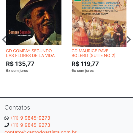
CD COMPAY SEGUNDO -
CD MAURICE RAVEL -
LAS FLORES DE LA VIDA
BOLERO (SUITE NO 2)
R$ 135,77
R$ 119,77
Contatos
(11) 9 9845-9273
(11) 9 9845-9273
contato@kantodoartista.com.br