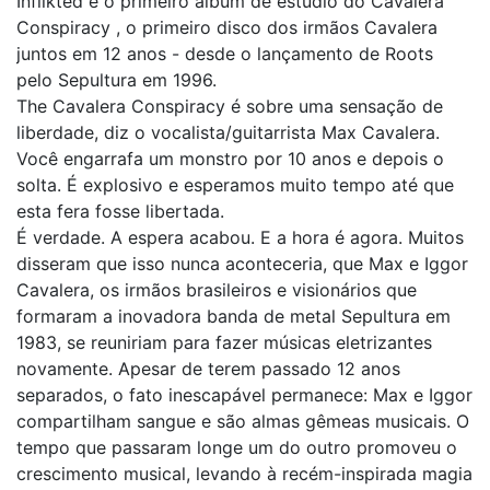
Inflikted é o primeiro álbum de estúdio do Cavalera
Conspiracy , o primeiro disco dos irmãos Cavalera
juntos em 12 anos - desde o lançamento de Roots
pelo Sepultura em 1996.
The Cavalera Conspiracy é sobre uma sensação de
liberdade, diz o vocalista/guitarrista Max Cavalera.
Você engarrafa um monstro por 10 anos e depois o
solta. É explosivo e esperamos muito tempo até que
esta fera fosse libertada.
É verdade. A espera acabou. E a hora é agora. Muitos
disseram que isso nunca aconteceria, que Max e Iggor
Cavalera, os irmãos brasileiros e visionários que
formaram a inovadora banda de metal Sepultura em
1983, se reuniriam para fazer músicas eletrizantes
novamente. Apesar de terem passado 12 anos
separados, o fato inescapável permanece: Max e Iggor
compartilham sangue e são almas gêmeas musicais. O
tempo que passaram longe um do outro promoveu o
crescimento musical, levando à recém-inspirada magia