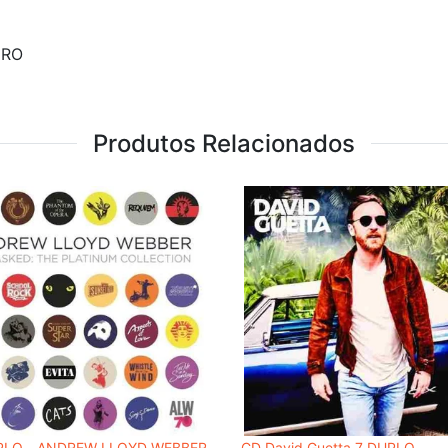
URO
Produtos Relacionados
PLO - ANDREW LLOYD WEBBER
CD David Guetta 7 DUPLO