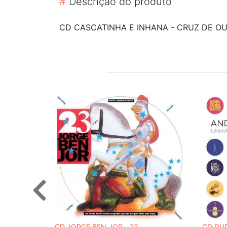
#
Descrição do produto
CD CASCATINHA E INHANA - CRUZ DE O
CD JORGE BEN JOR - 23
CD DU