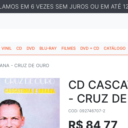
LAMOS EM 6 VEZES SEM JUROS OU EM ATÉ 12
VINIL
CD
DVD
BLU-RAY
FILMES
DVD + CD
CATÁLOGO
ANA - CRUZ DE OURO
CD CASCA
- CRUZ D
COD: 092746707-2
R$ 84,77