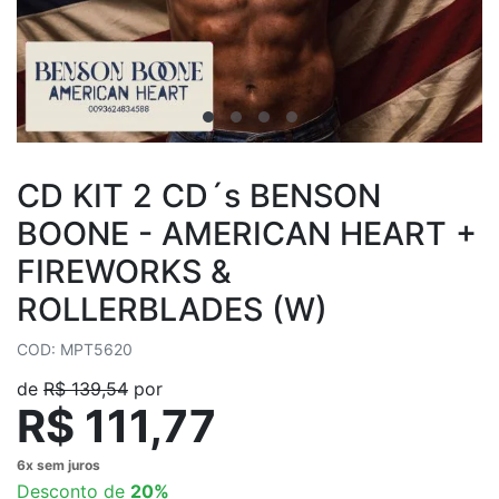
CD KIT 2 CD´s BENSON
BOONE - AMERICAN HEART +
FIREWORKS &
ROLLERBLADES (W)
COD: MPT5620
de
R$ 139,54
por
R$ 111,77
Desconto de
20%