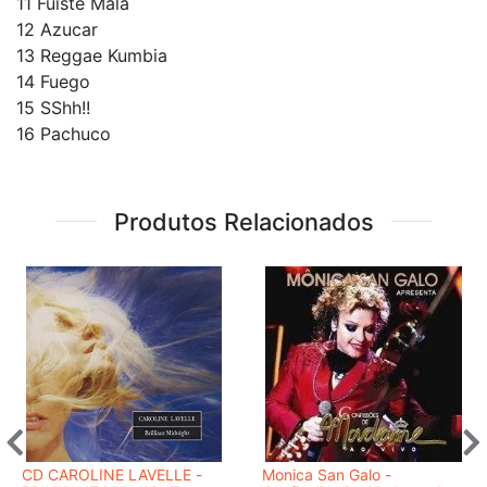
11 Fuiste Mala
12 Azucar
13 Reggae Kumbia
14 Fuego
15 SShh!!
16 Pachuco
Produtos Relacionados
CD CAROLINE LAVELLE -
Monica San Galo -