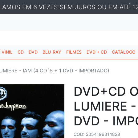
LAMOS EM 6 VEZES SEM JUROS OU EM ATÉ 12
VINIL
CD
DVD
BLU-RAY
FILMES
DVD + CD
CATÁLOGO
MIERE - IAM (4 CD´S + 1 DVD - IMPORTADO)
DVD+CD O
LUMIERE -
DVD - IM
COD: 5054196314828