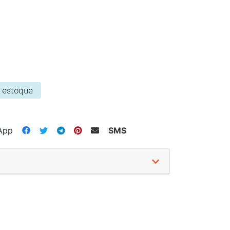
 estoque
App
SMS