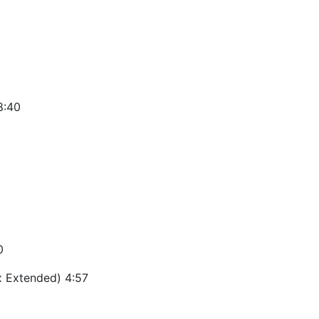
8:40
0
x Extended) 4:57