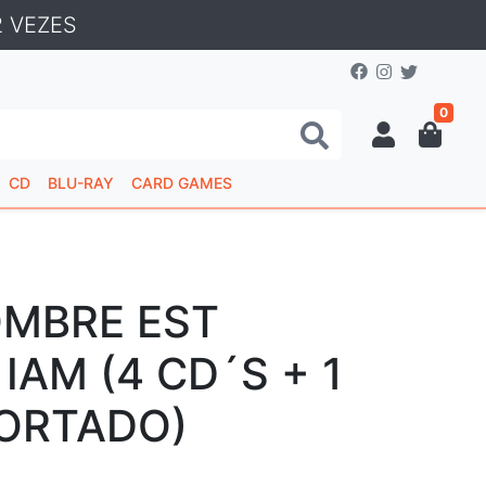
 VEZES
0
CD
BLU-RAY
CARD GAMES
MBRE EST
 IAM (4 CD´S + 1
PORTADO)